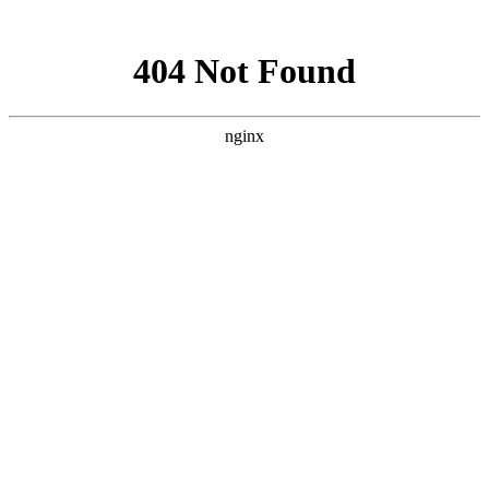
网站地图
首
东莞市恒精胶垫
制品厂
虎
币
：
普通会员
浏览次数：403578 |
加入收藏夹
130
个
您现在的位置：
东莞市恒精胶垫制品厂
>
即
商铺首页
即时反馈
最新供应
采购清单
*
联 系 人:
公司介绍
在线反馈
*
公司名