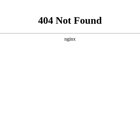
8”中的服务器错误
http:/www.35mc.com:80/news/
请求的 URL
D:\web\35mc.com2018\news\
物理路径
登录方法
匿名
登录用户
匿名