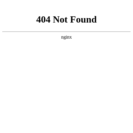
网站地图
首页
|
注册
我要采购
|
我要销售
|
会员
|
商虎
商业资讯
|
商虎论坛
|
通
|
帮助信
企业分类信息
|
机械厂
息
家
您当前位置:
首页
>
我要采购
>
机械
五金模具设备
>
供应商机
求购商机
产品展厅
相关公司
所有分类
机械
五金模具设备
(36501)
商虎通会员
>
>
商虎通会员推荐
武汉恒美斯液压机电设备有限公
主营:武汉
李志龙