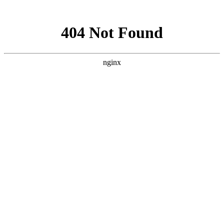
网站地图
服饰纺
侨乡汽
闽南人
商虎人才
玩具礼品
世纪茶网
商虎机
织
车
才
热门搜索:
塑钢焊机
库存机械设
机械
您当前位置：
首页
>
商业资讯
> 机械
爱心助学 一汽解放发动机事业部一
219
人次浏览
时间：2018/6/15 17:42:49 第一工程机械网
6月1日国际儿童节当天上午，一汽解放发动机事业部（以
事业部”）、一汽解放锡柴（以下简称“锡柴”）超级用户俱乐
河网络传媒集团大河网、河南国际物流商会和宝丰县赵庄镇大
组成的"圆梦六一 爱心送给山里娃"爱心捐助团队来到栾川县
河南村幼儿园的60个孩子共同渡过了一个与众不同的儿童节，给
册儿童图书和60套书包、彩笔、铅笔、铅笔刀、橡皮、文具